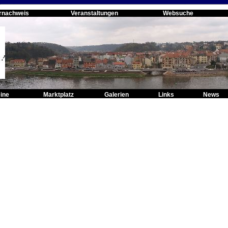
rnachweis
Veranstaltungen
Websuche
ine
Marktplatz
Galerien
Links
News